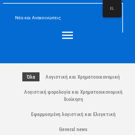
Μετάβαση
EL
στο
περιεχόμενο
Νέα και Ανακοινώσεις
Όλα
Λογιστική και Χρηματοοικονομική
Λογιστική φορολογία και Χρηματοοικονομική
διοίκηση
Εφαρμοσμένη λογιστική και Ελεγκτική
General news