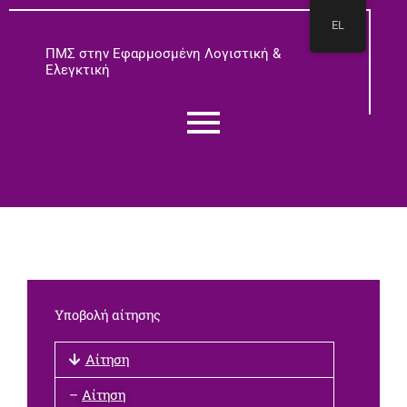
Μετάβαση
EL
στο
περιεχόμενο
ΠΜΣ στην Εφαρμοσμένη Λογιστική &
Ελεγκτική
Υποβολή αίτησης
Αίτηση
–
Αίτηση