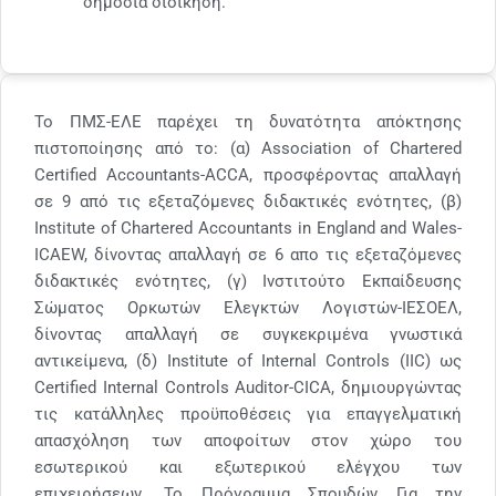
δημόσια διοίκηση.
Το ΠΜΣ-ΕΛΕ παρέχει τη δυνατότητα απόκτησης
πιστοποίησης από το: (α) Association of Chartered
Certified Accountants-ACCA, προσφέροντας απαλλαγή
σε 9 από τις εξεταζόμενες διδακτικές ενότητες, (β)
Institute of Chartered Accountants in England and Wales-
ICAEW, δίνοντας απαλλαγή σε 6 απο τις εξεταζόμενες
διδακτικές ενότητες, (γ) Ινστιτούτο Εκπαίδευσης
Σώματος Ορκωτών Ελεγκτών Λογιστών-ΙΕΣΟΕΛ,
δίνοντας απαλλαγή σε συγκεκριμένα γνωστικά
αντικείμενα, (δ) Institute of Internal Controls (IIC) ως
Certified Internal Controls Auditor-CICA, δημιουργώντας
τις κατάλληλες προϋποθέσεις για επαγγελματική
απασχόληση των αποφοίτων στον χώρο του
εσωτερικού και εξωτερικού ελέγχου των
επιχειρήσεων. Το Πρόγραμμα Σπουδών Για την