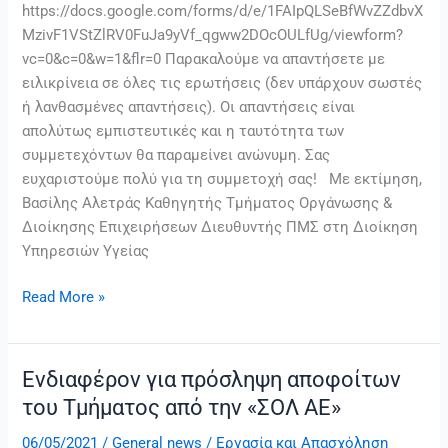
https://docs.google.com/forms/d/e/1FAIpQLSeBfWvZZdbvX
MzivF1VStZlRV0FuJa9yVf_qgww2DOcOULfUg/viewform?
vc=0&c=0&w=1&flr=0 Παρακαλούμε να απαντήσετε με
ειλικρίνεια σε όλες τις ερωτήσεις (δεν υπάρχουν σωστές
ή λανθασμένες απαντήσεις). Οι απαντήσεις είναι
απολύτως εμπιστευτικές και η ταυτότητα των
συμμετεχόντων θα παραμείνει ανώνυμη. Σας
ευχαριστούμε πολύ για τη συμμετοχή σας! Με εκτίμηση,
Βασίλης Αλετράς Καθηγητής Τμήματος Οργάνωσης &
Διοίκησης Επιχειρήσεων Διευθυντής ΠΜΣ στη Διοίκηση
Υπηρεσιών Υγείας
Read More »
Ενδιαφέρον για πρόσληψη αποφοίτων
Ενδιαφέρον
για
του Τμήματος από την «ΣΟΛ ΑΕ»
πρόσληψη
06/05/2021
/
General news
/
Εργασία και Απασχόληση