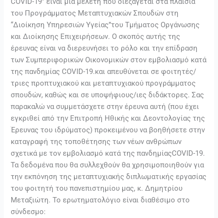
COVID-19” είναι μία μελέτη που διεξάγεται στα πλαίσια
οικονομικών
του Προγράμματος Μεταπτυχιακών Σπουδών στη
στον
“Διοίκηση Υπηρεσιών Υγείας”του Τμήματος Οργάνωσης
εμβολιασμό
και Διοίκησης Επιχειρήσεων. Ο σκοπός αυτής της
κατά
έρευνας είναι να διερευνήσει το ρόλο και την επίδραση
της
των Συμπεριφορικών Οικονομικών στον εμβολιασμό κατά
COVID-
της πανδημίας COVID-19.και απευθύνεται σε φοιτητές/
19"
τριες προπτυχιακού και μεταπτυχιακού προγράμματος
σπουδών, καθώς και σε υποψήφιους/ιες διδάκτορες. Σας
παρακαλώ να συμμετάσχετε στην έρευνα αυτή (που έχει
εγκριθεί από την Επιτροπή Ηθικής και Δεοντολογίας της
Έρευνας του ιδρύματος) προκειμένου να βοηθήσετε στην
καταγραφή της τοποθέτησης των νέων ανθρώπων
σχετικά με τον εμβολιασμό κατά της πανδημίαςCOVID-19.
Τα δεδομένα που θα συλλεχθούν θα χρησιμοποιηθούν για
την εκπόνηση της μεταπτυχιακής διπλωματικής εργασίας
του φοιτητή του πανεπιστημίου μας, κ. Δημητρίου
Μεταξιώτη. Το ερωτηματολόγιο είναι διαθέσιμο στο
σύνδεσμο: