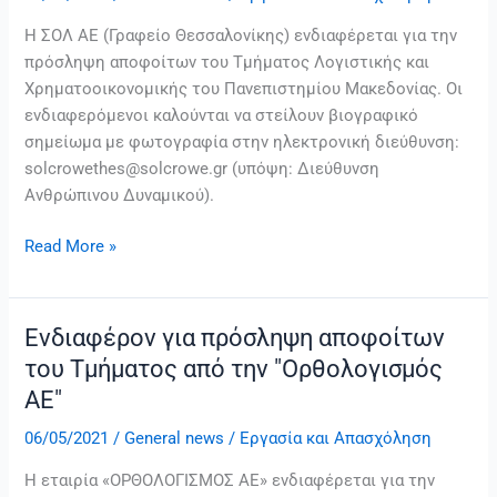
αποφοίτων
του
Η ΣΟΛ ΑΕ (Γραφείο Θεσσαλονίκης) ενδιαφέρεται για την
Τμήματος
πρόσληψη αποφοίτων του Τμήματος Λογιστικής και
από
Χρηματοοικονομικής του Πανεπιστημίου Μακεδονίας. Οι
την
ενδιαφερόμενοι καλούνται να στείλουν βιογραφικό
«ΣΟΛ
σημείωμα με φωτογραφία στην ηλεκτρονική διεύθυνση:
ΑΕ»
solcrowethes@solcrowe.gr (υπόψη: Διεύθυνση
Ανθρώπινου Δυναμικού).
Read More »
Ενδιαφέρον για πρόσληψη αποφοίτων
Ενδιαφέρον
για
του Τμήματος από την "Ορθολογισμός
πρόσληψη
ΑΕ"
αποφοίτων
06/05/2021
/
General news
/
Εργασία και Απασχόληση
του
Τμήματος
Η εταιρία «ΟΡΘΟΛΟΓΙΣΜΟΣ ΑΕ» ενδιαφέρεται για την
από