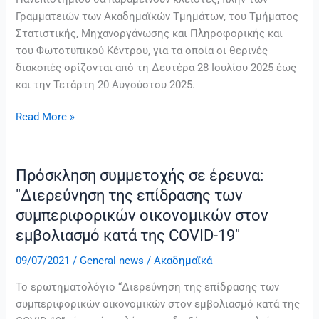
Γραμματειών των Ακαδημαϊκών Τμημάτων, του Τμήματος
Στατιστικής, Μηχανοργάνωσης και Πληροφορικής και
του Φωτοτυπικού Κέντρου, για τα οποία οι θερινές
διακοπές ορίζονται από τη Δευτέρα 28 Ιουλίου 2025 έως
και την Τετάρτη 20 Αυγούστου 2025.
Read More »
Πρόσκληση συμμετοχής σε έρευνα:
Πρόσκληση
συμμετοχής
"Διερεύνηση της επίδρασης των
σε
συμπεριφορικών οικονομικών στον
έρευνα:
εμβολιασμό κατά της COVID-19"
"Διερεύνηση
της
09/07/2021
/
General news
/
Ακαδημαϊκά
επίδρασης
Το ερωτηματολόγιο “Διερεύνηση της επίδρασης των
των
συμπεριφορικών οικονομικών στον εμβολιασμό κατά της
συμπεριφορικών