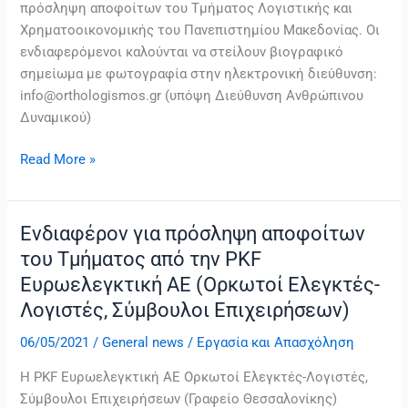
πρόσληψη αποφοίτων του Τμήματος Λογιστικής και
την
Χρηματοοικονομικής του Πανεπιστημίου Μακεδονίας. Οι
"Ορθολογισμός
ενδιαφερόμενοι καλούνται να στείλουν βιογραφικό
ΑΕ"
σημείωμα με φωτογραφία στην ηλεκτρονική διεύθυνση:
info@orthologismos.gr (υπόψη Διεύθυνση Ανθρώπινου
Δυναμικού)
Read More »
Ενδιαφέρον για πρόσληψη αποφοίτων
Ενδιαφέρον
για
του Τμήματος από την PKF
πρόσληψη
Ευρωελεγκτική ΑΕ (Ορκωτοί Ελεγκτές-
αποφοίτων
Λογιστές, Σύμβουλοι Επιχειρήσεων)
του
Τμήματος
06/05/2021
/
General news
/
Εργασία και Απασχόληση
από
Η PKF Ευρωελεγκτική ΑΕ Ορκωτοί Ελεγκτές-Λογιστές,
την
Σύμβουλοι Επιχειρήσεων (Γραφείο Θεσσαλονίκης)
PKF