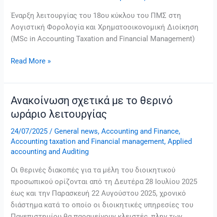
Έναρξη λειτουργίας του 18ου κύκλου του ΠΜΣ στη
Λογιστική Φορολογία και Χρηματοοικονομική Διοίκηση
(MSc in Accounting Taxation and Financial Management)
Read More »
Ανακοίνωση σχετικά με το θερινό
Ανακοίνωση
σχετικά
ωράριο λειτουργίας
με
24/07/2025
/
General news
,
Accounting and Finance
,
το
Accounting taxation and Financial management
,
Applied
θερινό
accounting and Auditing
ωράριο
λειτουργίας
Οι θερινές διακοπές για τα μέλη του διοικητικού
προσωπικού ορίζονται από τη Δευτέρα 28 Ιουλίου 2025
έως και την Παρασκευή 22 Αυγούστου 2025, χρονικό
διάστημα κατά το οποίο οι διοικητικές υπηρεσίες του
Πανεπιστημίου θα παραμείνουν κλειστές, πλην των