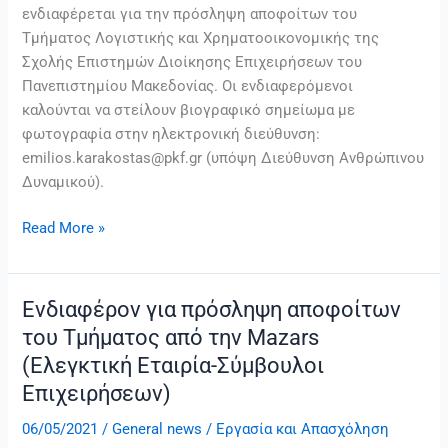
ενδιαφέρεται για την πρόσληψη αποφοίτων του
Ευρωελεγκτική
Τμήματος Λογιστικής και Χρηματοοικονομικής της
ΑΕ
Σχολής Επιστημών Διοίκησης Επιχειρήσεων του
(Ορκωτοί
Πανεπιστημίου Μακεδονίας. Οι ενδιαφερόμενοι
Ελεγκτές-
καλούνται να στείλουν βιογραφικό σημείωμα με
Λογιστές,
φωτογραφία στην ηλεκτρονική διεύθυνση:
Σύμβουλοι
emilios.karakostas@pkf.gr (υπόψη Διεύθυνση Ανθρώπινου
Επιχειρήσεων)
Δυναμικού).
Read More »
Ενδιαφέρον για πρόσληψη αποφοίτων
Ενδιαφέρον
για
του Τμήματος από την Mazars
πρόσληψη
(Ελεγκτική Εταιρία-Σύμβουλοι
αποφοίτων
Επιχειρήσεων)
του
Τμήματος
06/05/2021
/
General news
/
Εργασία και Απασχόληση