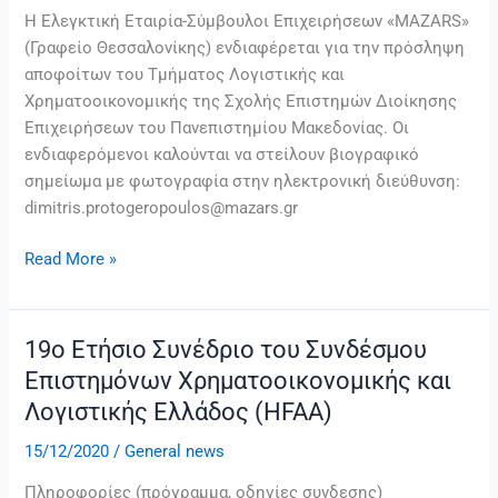
από
Η Ελεγκτική Εταιρία-Σύμβουλοι Επιχειρήσεων «MAZARS»
την
(Γραφείο Θεσσαλονίκης) ενδιαφέρεται για την πρόσληψη
Mazars
αποφοίτων του Τμήματος Λογιστικής και
(Ελεγκτική
Χρηματοοικονομικής της Σχολής Επιστημών Διοίκησης
Εταιρία-
Επιχειρήσεων του Πανεπιστημίου Μακεδονίας. Οι
Σύμβουλοι
ενδιαφερόμενοι καλούνται να στείλουν βιογραφικό
Επιχειρήσεων)
σημείωμα με φωτογραφία στην ηλεκτρονική διεύθυνση:
dimitris.protogeropoulos@mazars.gr
Read More »
19ο Ετήσιο Συνέδριο του Συνδέσμου
19ο
Ετήσιο
Επιστημόνων Χρηματοοικονομικής και
Συνέδριο
Λογιστικής Ελλάδος (HFAA)
του
15/12/2020
/
General news
Συνδέσμου
Επιστημόνων
Πληροφορίες (πρόγραμμα, οδηγίες συνδεσης)