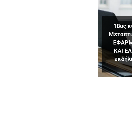
18ος 
Μεταπτυ
ΕΦΑΡΜ
ΚΑΙ Ε
εκδήλ