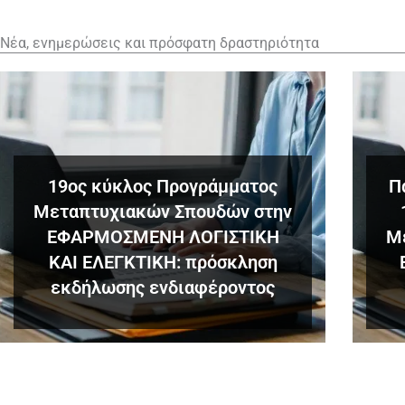
Νέα, ενημερώσεις και πρόσφατη δραστηριότητα
19ος κύκλος Προγράμματος
Π
Μεταπτυχιακών Σπουδών στην
ΕΦΑΡΜΟΣΜΕΝΗ ΛΟΓΙΣΤΙΚΗ
Μ
ΚΑΙ ΕΛΕΓΚΤΙΚΗ: πρόσκληση
ΠΡΟΣΚΛΗΣΗ ΕΚΔΗΛΩΣΗΣ
εκδήλωσης ενδιαφέροντος
ΕΝΔΙΑΦΕΡΟΝΤΟΣ ΓΙΑ ΣΤΕΛΕΧΗ
ΤΗΣ ΑΑΔΕ